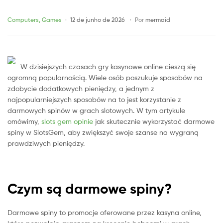
w
Categories
Computers, Games
12 de junho de 2026
Por
mermaid
SlotsGem,
by
W dzisiejszych czasach gry kasynowe online cieszą się
ogromną popularnością. Wiele osób poszukuje sposobów na
wygrać
zdobycie dodatkowych pieniędzy, a jednym z
najpopularniejszych sposobów na to jest korzystanie z
prawdziwe
darmowych spinów w grach slotowych. W tym artykule
omówimy,
slots gem opinie
jak skutecznie wykorzystać darmowe
pieniądze?
spiny w SlotsGem, aby zwiększyć swoje szanse na wygraną
prawdziwych pieniędzy.
Czym są darmowe spiny?
Darmowe spiny to promocje oferowane przez kasyna online,