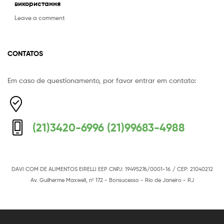
використання
Leave a comment
CONTATOS
Em caso de questionamento, por favor entrar em contato:
Equipe Mermaid
Responderemos o mais breve possível
(21)3420-6996 (21)99683-4988
DAVI COM DE ALIMENTOS EIRELLI EEP
CNPJ: 19495276/0001-16
/ CEP: 21040212
Av. Guilherme Maxwell, nº 172 - Bonsucesso - Rio de Janeiro - RJ