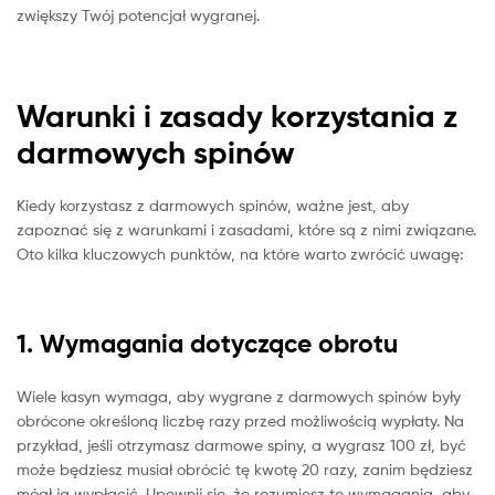
zwiększy Twój potencjał wygranej.
Warunki i zasady korzystania z
darmowych spinów
Kiedy korzystasz z darmowych spinów, ważne jest, aby
zapoznać się z warunkami i zasadami, które są z nimi związane.
Oto kilka kluczowych punktów, na które warto zwrócić uwagę:
1. Wymagania dotyczące obrotu
Wiele kasyn wymaga, aby wygrane z darmowych spinów były
obrócone określoną liczbę razy przed możliwością wypłaty. Na
przykład, jeśli otrzymasz darmowe spiny, a wygrasz 100 zł, być
może będziesz musiał obrócić tę kwotę 20 razy, zanim będziesz
mógł ją wypłacić. Upewnij się, że rozumiesz te wymagania, aby