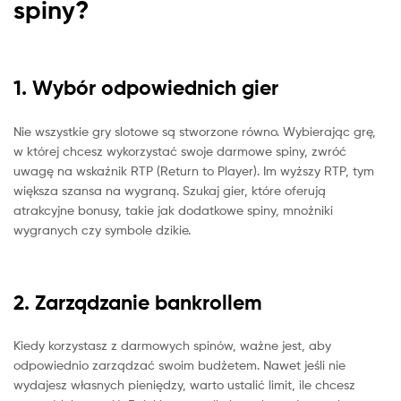
spiny?
1. Wybór odpowiednich gier
Nie wszystkie gry slotowe są stworzone równo. Wybierając grę,
w której chcesz wykorzystać swoje darmowe spiny, zwróć
uwagę na wskaźnik RTP (Return to Player). Im wyższy RTP, tym
większa szansa na wygraną. Szukaj gier, które oferują
atrakcyjne bonusy, takie jak dodatkowe spiny, mnożniki
wygranych czy symbole dzikie.
2. Zarządzanie bankrollem
Kiedy korzystasz z darmowych spinów, ważne jest, aby
odpowiednio zarządzać swoim budżetem. Nawet jeśli nie
wydajesz własnych pieniędzy, warto ustalić limit, ile chcesz