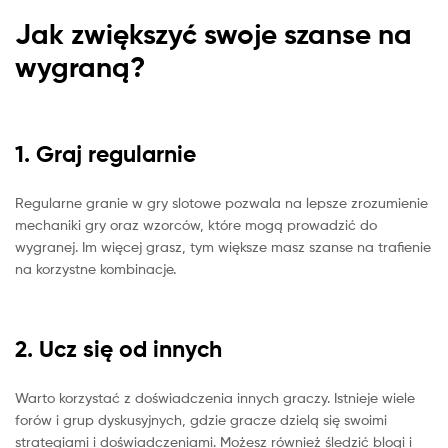
Jak zwiększyć swoje szanse na
wygraną?
1. Graj regularnie
Regularne granie w gry slotowe pozwala na lepsze zrozumienie
mechaniki gry oraz wzorców, które mogą prowadzić do
wygranej. Im więcej grasz, tym większe masz szanse na trafienie
na korzystne kombinacje.
2. Ucz się od innych
Warto korzystać z doświadczenia innych graczy. Istnieje wiele
forów i grup dyskusyjnych, gdzie gracze dzielą się swoimi
strategiami i doświadczeniami. Możesz również śledzić blogi i