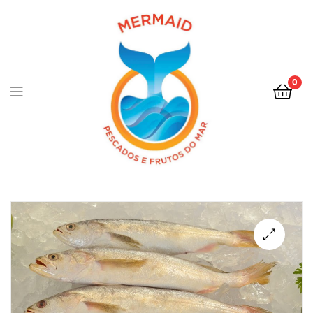
0
Menu
🔍