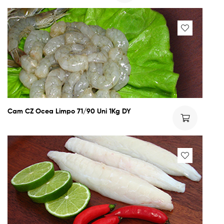
Cam CZ Ocea Limpo 71/90 Uni 1Kg DY