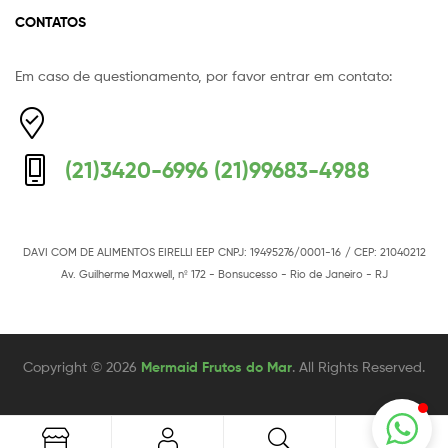
CONTATOS
Em caso de questionamento, por favor entrar em contato:
Equipe Mermaid
Responderemos o mais breve possível
(21)3420-6996 (21)99683-4988
DAVI COM DE ALIMENTOS EIRELLI EEP
CNPJ: 19495276/0001-16
/ CEP: 21040212
Av. Guilherme Maxwell, nº 172 - Bonsucesso - Rio de Janeiro - RJ
Copyright © 2026
Mermaid Frutos do Mar
. All Rights Reserved.
0
Search