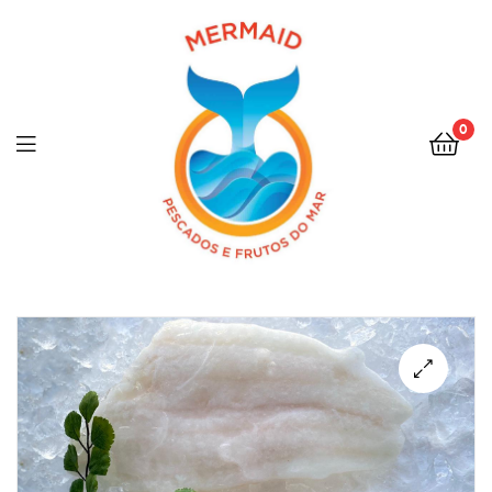
0
Menu
🔍