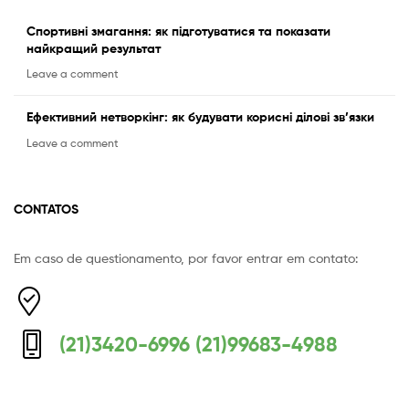
Спортивні змагання: як підготуватися та показати
найкращий результат
Leave a comment
Ефективний нетворкінг: як будувати корисні ділові зв’язки
Leave a comment
CONTATOS
Em caso de questionamento, por favor entrar em contato:
Equipe Mermaid
Responderemos o mais breve possível
(21)3420-6996 (21)99683-4988