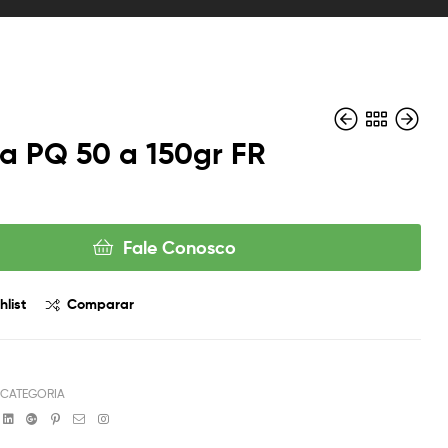
a PQ 50 a 150gr FR
Fale Conosco
hlist
Comparar
 CATEGORIA
book
witter
Linkedin
Google+
Pinterest
Email
Instagram