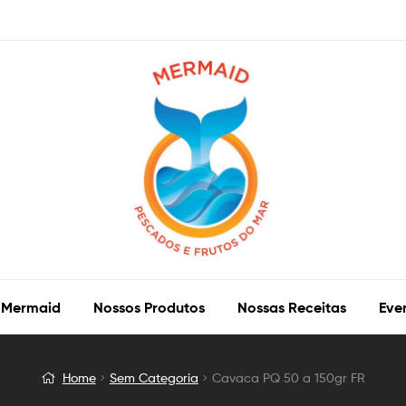
 Mermaid
Nossos Produtos
Nossas Receitas
Eve
Home
Sem Categoria
Cavaca PQ 50 a 150gr FR