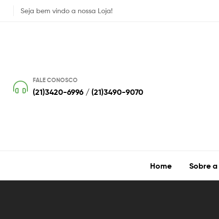
Seja bem vindo a nossa Loja!
FALE CONOSCO
(21)3420-6996 / (21)3490-9070
Home
Sobre a
Cavaca
Blog