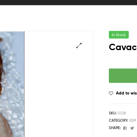
In Stock
Cavac
🔍
Add to wis
SKU:
5028
CATEGORY:
SEM
Face
T
SHARE: