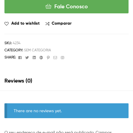
Fale Conosco
Add to wishlist
Comparar
SKU:
4234
CATEGORY:
SEM CATEGORIA
Facebook
Twitter
Linkedin
Google+
Pinterest
Email
Instagram
SHARE:
Reviews (0)
There are no reviews yet.
O seu endereço de e-mail não será publicado.
Campos