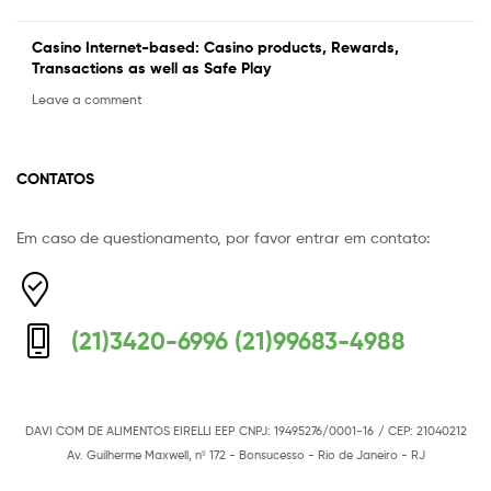
Casino Internet-based: Casino products, Rewards,
Transactions as well as Safe Play
Leave a comment
CONTATOS
Em caso de questionamento, por favor entrar em contato:
Equipe Mermaid
Responderemos o mais breve possível
(21)3420-6996 (21)99683-4988
DAVI COM DE ALIMENTOS EIRELLI EEP
CNPJ: 19495276/0001-16
/ CEP: 21040212
Av. Guilherme Maxwell, nº 172 - Bonsucesso - Rio de Janeiro - RJ