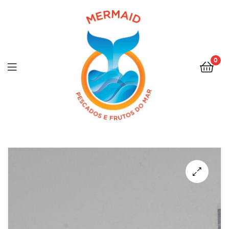
0
Menu
🔍