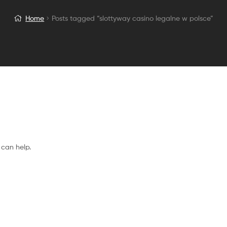
Home
Posts tagged “slottyway casino legalne w polsce”
 can help.