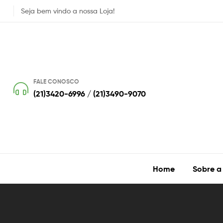
Seja bem vindo a nossa Loja!
FALE CONOSCO
(21)3420-6996 / (21)3490-9070
Home
Sobre a