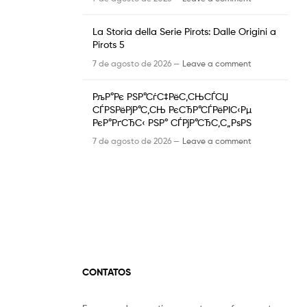
La Storia della Serie Pirots: Dalle Origini a
Pirots 5
7 de agosto de 2026 —
Leave a comment
РљР°Рє РЅР°СѓС‡РёС‚СЊСЃСЏ
СЃРЅРёРјР°С‚СЊ РєСЂР°СЃРёРІС‹Рµ
РєР°РґСЂС‹ РЅР° СЃРјР°СЂС‚С„РѕРЅ
7 de agosto de 2026 —
Leave a comment
CONTATOS