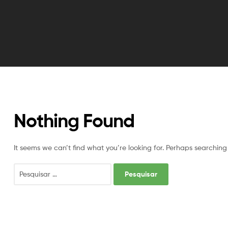
Nothing Found
It seems we can’t find what you’re looking for. Perhaps searching
Pesquisar
por: