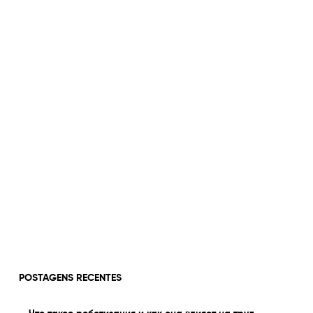
POSTAGENS RECENTES