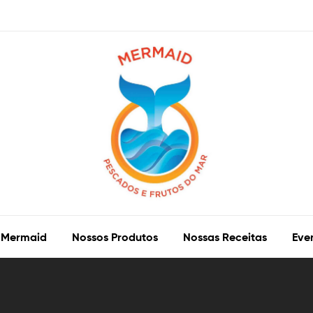
 Mermaid
Nossos Produtos
Nossas Receitas
Eve