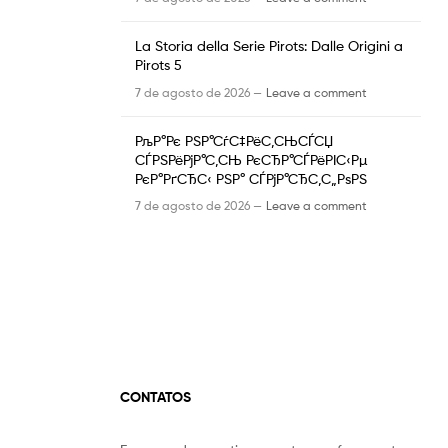
La Storia della Serie Pirots: Dalle Origini a
Pirots 5
7 de agosto de 2026 —
Leave a comment
РљР°Рє РЅР°СѓС‡РёС‚СЊСЃСЏ
СЃРЅРёРјР°С‚СЊ РєСЂР°СЃРёРІС‹Рµ
РєР°РґСЂС‹ РЅР° СЃРјР°СЂС‚С„РѕРЅ
7 de agosto de 2026 —
Leave a comment
CONTATOS