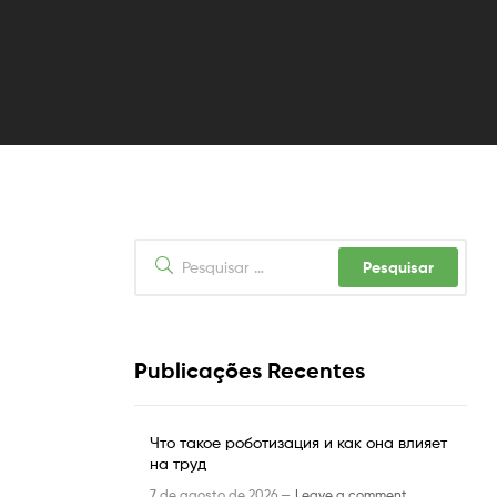
Pesquisar
por:
Publicações Recentes
Что такое роботизация и как она влияет
на труд
7 de agosto de 2026 —
Leave a comment